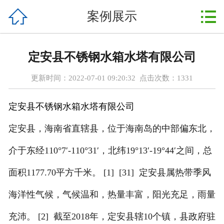



案例展示
首页
关于我们
定安县不锈钢水箱水塔有限公司
产品展示
更新时间：2022-07-01 09:20:32 点击次数：
1331
新闻动态
定安县不锈钢水箱水塔有限公司
案例展示
定安县，海南省直辖县，位于海南岛的中部偏东北，
设备配件
介于东经110°7′-110°31′，北纬19°13′-19°44′之间，总
售后服务
面积1177.70平方千米。 [1] [31] 定安县属热带季风
海洋性气候，气候温和，热量丰富，阳光充足，雨量
在线留言
充沛。 [2] 截至2018年，定安县辖10个镇，县政府驻
联系我们