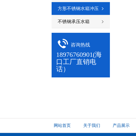
方形不锈钢水箱冲压
板
不锈钢承压水箱
咨询热线
18976760901(海
口工厂直销电
话）
网站首页
关于我们
产品展示