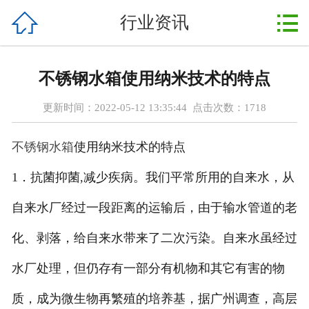



行业资讯
首页
关于我们
不锈钢水箱使用纳米技术的特点
产品展示
更新时间：2022-05-12 13:35:44 点击次数：
1718
新闻动态
不锈钢水箱
使用纳米技术的特点
案例展示
1．抗菌抑菌,减少疾病。我们平常所用的自来水，从
设备配件
自来水厂经过一段距离的运输后，由于输水管道的老
售后服务
化、剥落，给自来水带来了二次污染。自来水虽经过
水厂处理，但仍存有一部分有机物和其它有害的物
在线留言
质，成为微生物再繁殖的培养基，据广州调查，高层
联系我们